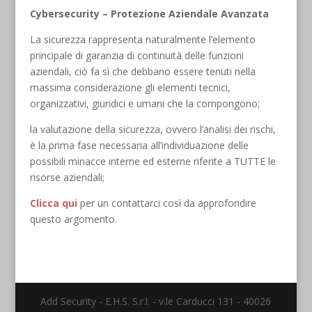
Cybersecurity – Protezione Aziendale Avanzata
La sicurezza rappresenta naturalmente l’elemento
principale di garanzia di continuità delle funzioni
aziendali, ciò fa sì che debbano essere tenuti nella
massima considerazione gli elementi tecnici,
organizzativi, giuridici e umani che la compongono;
la valutazione della sicurezza, ovvero l’analisi dei rischi,
è la prima fase necessaria all’individuazione delle
possibili minacce interne ed esterne riferite a TUTTE le
risorse aziendali;
Clicca qui
per un contattarci così da approfondire
questo argomento.
Add Security - E.H.S. S.r.l. - v.le Carducci 131 - 40026