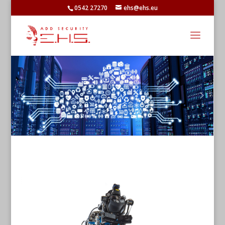
0542 27270
ehs@ehs.eu