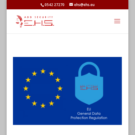
0542 27270
ehs@ehs.eu