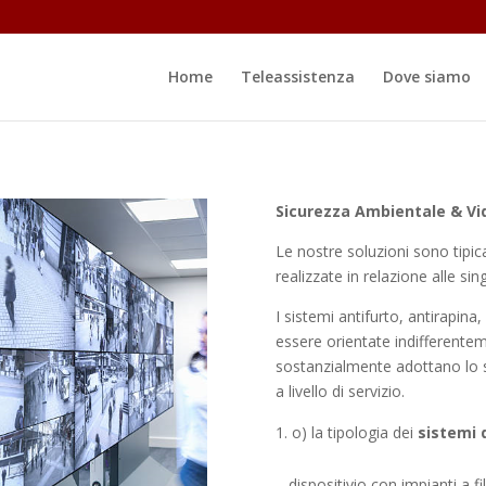
Home
Teleassistenza
Dove siamo
Sicurezza Ambientale & Vi
Le nostre soluzioni sono tipi
realizzate in relazione alle sin
I sistemi antifurto, antirapin
essere orientate indifferentem
sostanzialmente adottano lo ste
a livello di servizio.
o) la tipologia dei
sistemi d
– dispositivio con impianti a fi