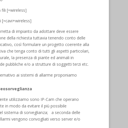
fili [=wireless]
i [=cavi+wireless]
corretta di impianto da adottare deve essere
one della richiesta tuttavia tenendo conto delle
licativo, così formulare un progetto coerente alla
va che tenga conto di tutti gli aspetti particolari,
ale, la presenza di piante ed animali in
e pubbliche e/o a strutture di soggetti terzi etc.
ternativo ai sistemi di allarme proponiamo
ideosorveglianza
ente utilizziamo sono IP-Cam che operano
 in modo da evitare il più possibile
l sistema di sorveglianza; a seconda delle
 allarmi vengono convogliati verso server e/o