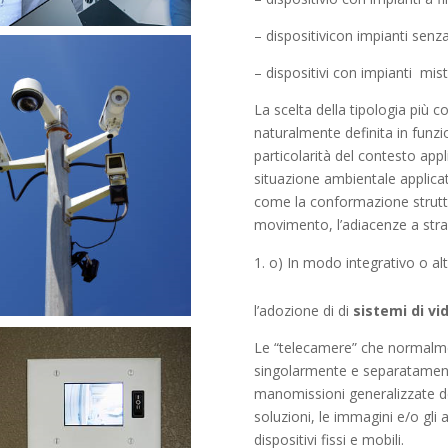
– dispositivicon impianti senza 
– dispositivi con impianti mist
La scelta della tipologia più 
naturalmente definita in funzi
particolarità del contesto app
situazione ambientale applicati
come la conformazione struttur
movimento, l’adiacenze a strad
o) In modo integrativo o al
l’adozione di di
sistemi di v
Le “telecamere” che normalm
singolarmente e separatamente
manomissioni generalizzate de
soluzioni, le immagini e/o gli
dispositivi fissi e mobili.