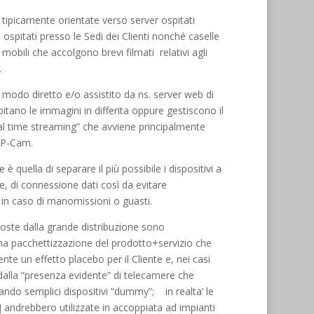
 tipicamente orientate verso server ospitati
ospitati presso le Sedi dei Clienti nonché caselle
 mobili che accolgono brevi filmati relativi agli
.
 modo diretto e/o assistito da ns. server web di
itano le immagini in differita oppure gestiscono il
al time streaming” che avviene principalmente
 IP-Cam.
 quella di separare il più possibile i dispositivi a
ile, di connessione dati così da evitare
e in caso di manomissioni o guasti.
oste dalla grande distribuzione sono
na pacchettizzazione del prodotto+servizio che
e un effetto placebo per il Cliente e, nei casi
dalla “presenza evidente” di telecamere che
lando semplici dispositivi “dummy”; in realta’ le
ndrebbero utilizzate in accoppiata ad impianti