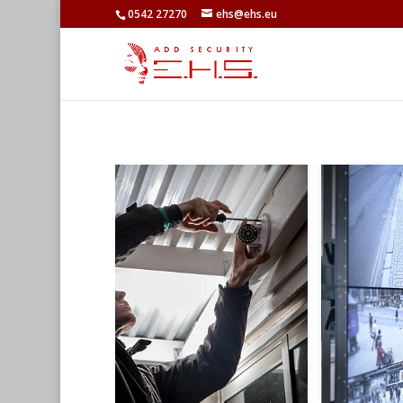
0542 27270
ehs@ehs.eu