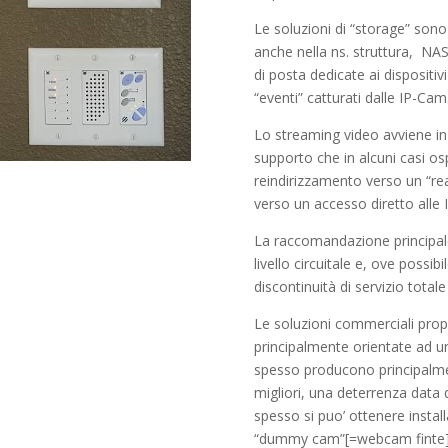
Le soluzioni di “storage” sono
anche nella ns. struttura, NAS 
di posta dedicate ai dispositivi
“eventi” catturati dalle IP-Cam
Lo streaming video avviene in
supporto che in alcuni casi osp
reindirizzamento verso un “re
verso un accesso diretto alle
La raccomandazione principale è
livello circuitale e, ove possib
discontinuità di servizio total
Le soluzioni commerciali prop
principalmente orientate ad u
spesso producono principalment
migliori, una deterrenza data 
spesso si puo’ ottenere instal
“dummy cam”[=webcam finte] a