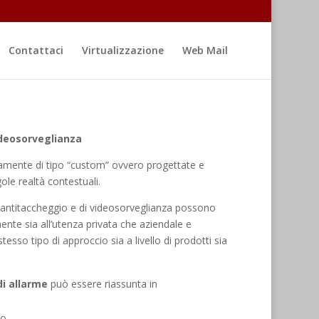
Contattaci
Virtualizzazione
Web Mail
deosorveglianza
camente di tipo “custom” ovvero progettate e
gole realtà contestuali.
a, antitaccheggio e di videosorveglianza possono
ente sia all’utenza privata che aziendale e
sso tipo di approccio sia a livello di prodotti sia
i allarme
può essere riassunta in
lo