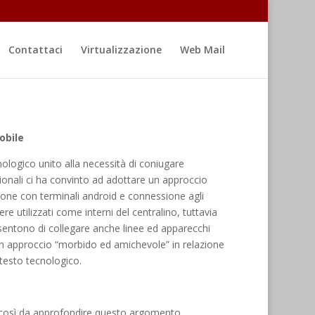
Contattaci
Virtualizzazione
Web Mail
obile
ologico unito alla necessità di coniugare
ionali ci ha convinto ad adottare un approccio
ione con terminali android e connessione agli
utilizzati come interni del centralino, tuttavia
sentono di collegare anche linee ed apparecchi
 un approccio “morbido ed amichevole” in relazione
ntesto tecnologico.
 così da approfondire questo argomento