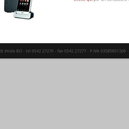
 40026 Imola BO - tel 0542 27270 - fax 0542 27277 - P.IVA 03585801206 