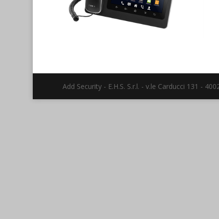
Add Security - E.H.S. S.r.l. - v.le Carducci 131 -