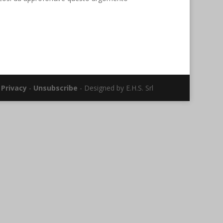
-
Privacy
-
Unsubscribe
- Designed by E.H.S. Srl